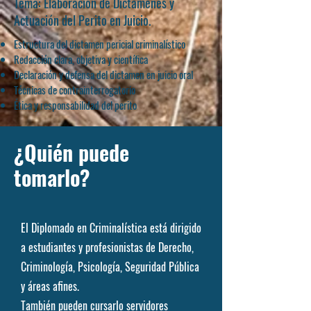
Tema: Elaboración de Dictámenes y
Actuación del Perito en Juicio.
Estructura del dictamen pericial criminalístico
Redacción clara, objetiva y científica
Declaración y defensa del dictamen en juicio oral
Técnicas de contrainterrogatorio
Ética y responsabilidad del perito
¿Quién puede
tomarlo?
El Diplomado en Criminalística está dirigido
a estudiantes y profesionistas de Derecho,
Criminología, Psicología, Seguridad Pública
y áreas afines.
También pueden cursarlo servidores