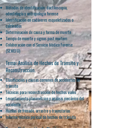
Métodos de identificación: dactiloscopia,
odontología y antropología forense
Identificación en cadáveres esqueletizados o
calcinados
Determinación de causa y forma de muerte
Tiempo de muerte y signos post mortem
Colaboración con el Servicio Médico Forense
(SEMEFO)
Tema: Análisis de Hechos de Tránsito y
Reconstrucción.
Clasificación y causas comunes de accidentes de
tránsito
Técnicas para reconstrucción de hechos viales
Levantamiento planimétrico y análisis mecánico del
accidente
Huellas de frenado, arrastre y trayectorias
Informe técnico pericial de hechos de tránsito