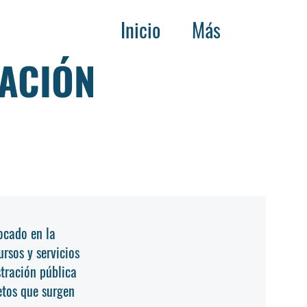
Inicio
Más
RACIÓN
ocado en la
rsos y servicios
stración pública
etos que surgen