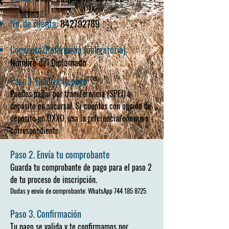
No. de cuenta:
842792789
Concepto/Referencia (obligatorio):
Nombre del Diplomado
Paso 1. Realiza tu pago
Puedes pagar por transferencia (SPEI) o
depósito en sucursal. Si cuentas con opción de
depósito en OXXO, usa la referencia/convenio
correspondiente.
Paso 2. Envía tu comprobante
Guarda tu comprobante de pago para el paso 2
de tu proceso de inscripción.
Dudas y envío de comprobante: WhatsApp
744 185 8725
Paso 3. Confirmación
Tu pago se valida y te confirmamos por