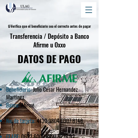
🔒Verifica que el beneficiario sea el correcto antes de pagar
Transferencia / Depósito a Banco
Afirme u Oxxo
DATOS DE PAGO
Beneficiario:
Julio Cesar Hernandez
Martinez
Banco:
Afirme
No. de tarjeta:
4130 9804 0307 8148
CLABE:
0622 6000 8427 9278
92